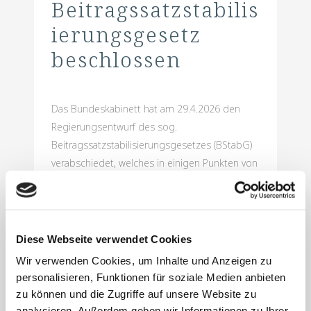
Beitragssatzstabilis
ierungsgesetz
beschlossen
Das Bundeskabinett hat am 29.4.2026 den
Regierungsentwurf des sog.
Beitragssatzstabilisierungsgesetzes (BStabG)
verabschiedet, welches in einigen Punkten von
dem ursprünglichen Referentenentwurf
abweicht. Hiermit soll ab 2027 eine
Stabilisierung der Beitragssätze zur
gesetzlichen Krankenkasse erreicht werden.
Diese Webseite verwendet Cookies
Durch die Einführung einer Zuckerabgabe auf
Wir verwenden Cookies, um Inhalte und Anzeigen zu
zuckerhaltige Getränke in einem separaten...
personalisieren, Funktionen für soziale Medien anbieten
zu können und die Zugriffe auf unsere Website zu
analysieren. Außerdem geben wir Informationen zu Ihrer