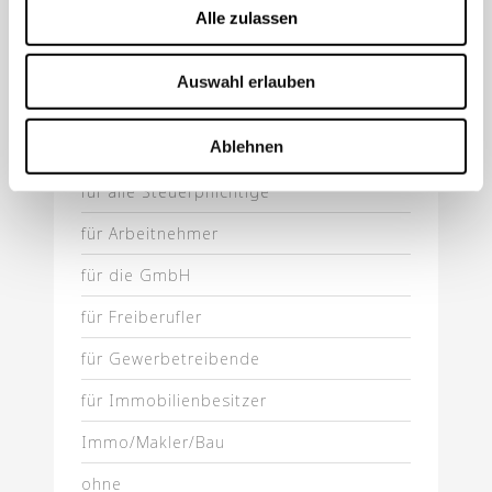
Alle zulassen
Auswahl erlauben
KATEGORIEN
Ablehnen
Aktuelles
für alle Steuerpflichtige
für Arbeitnehmer
für die GmbH
für Freiberufler
für Gewerbetreibende
für Immobilienbesitzer
Immo/Makler/Bau
ohne