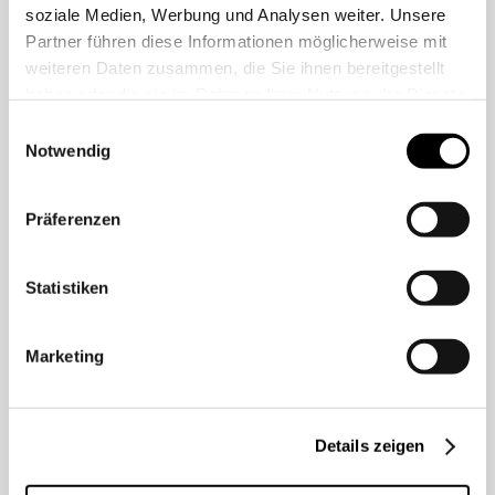
soziale Medien, Werbung und Analysen weiter. Unsere
Sowohl das erstinstanzliche
Partner führen diese Informationen möglicherweise mit
Finanzgericht als auch der BFH lehnten
weiteren Daten zusammen, die Sie ihnen bereitgestellt
den Anspruch auf Differenzkindergeld
haben oder die sie im Rahmen Ihrer Nutzung der Dienste
jedoch ab, da dieses neben der
gesammelt haben.
Einwilligungsauswahl
unbeschränkten Steuerpflicht eine
Notwendig
„Beschäftigung“ im Inland erfordere.
Vermögenseinkünfte wie
Präferenzen
Vermietungseinkünfte stellen nach den
gerichtlichen Entscheidungen jedoch
keine „Beschäftigung“ im Sinne des
Statistiken
Gesetzes dar. Hierfür ist die Ausübung
einer sozialversicherungspflichtigen
Marketing
oder einer selbstständigen Tätigkeit
im Inland erforderlich.
Details zeigen