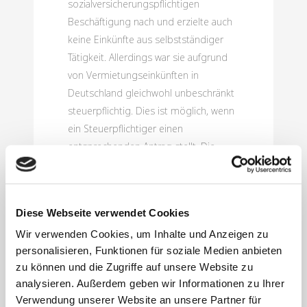
sozialversicherungspflichtigen
Beschäftigung nach und erzielte auch
keine Einkünfte aus selbstständiger
Tätigkeit. Allerdings war sie aufgrund
von Vermietungseinkünften in
Deutschland gleichwohl unbeschränkt
steuerpflichtig. Dies ist möglich, wenn
ein Steuerpflichtiger einen
entsprechenden Antrag stellt. Die
Familienkasse hob die
Kindergeldfestsetzung danach auf.
Hiergegen wendete sich die Klägerin.
Diese Webseite verwendet Cookies
Sie wollte Differenzkindergeld
Wir verwenden Cookies, um Inhalte und Anzeigen zu
beanspruchen und sah die
personalisieren, Funktionen für soziale Medien anbieten
Voraussetzungen aufgrund der
zu können und die Zugriffe auf unsere Website zu
inländischen Vermietungseinkünfte in
analysieren. Außerdem geben wir Informationen zu Ihrer
Deutschland und unbeschränkter
Verwendung unserer Website an unsere Partner für
Steuerpflicht als gegeben an.