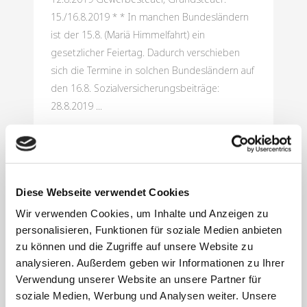
15./16.8.2019 * * In manchen Bundesländern
ist der 15.8. (Mariä Himmelfahrt) ein
gesetzlicher Feiertag. Dadurch verschieben
sich die Termine in solchen Bundesländern auf
den 16.8. Sozialversicherungsbeiträge:
28.8.2019 ...
Mehr lesen
Diese Webseite verwendet Cookies
Wir verwenden Cookies, um Inhalte und Anzeigen zu
1. August 2019
personalisieren, Funktionen für soziale Medien anbieten
Bundesrat billigt
zu können und die Zugriffe auf unsere Website zu
analysieren. Außerdem geben wir Informationen zu Ihrer
Fachkräfteeinwa
Verwendung unserer Website an unsere Partner für
nderungsgesetz
soziale Medien, Werbung und Analysen weiter. Unsere