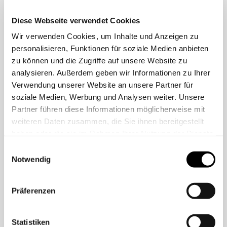
Mehr lesen
Diese Webseite verwendet Cookies
Wir verwenden Cookies, um Inhalte und Anzeigen zu
personalisieren, Funktionen für soziale Medien anbieten
1. März 2026
zu können und die Zugriffe auf unsere Website zu
analysieren. Außerdem geben wir Informationen zu Ihrer
Widerruf trotz
Verwendung unserer Website an unsere Partner für
Maßanfertigung –
soziale Medien, Werbung und Analysen weiter. Unsere
Partner führen diese Informationen möglicherweise mit
kein Wertersatz
weiteren Daten zusammen, die Sie ihnen bereitgestellt
für Treppenlift
haben oder die sie im Rahmen Ihrer Nutzung der Dienste
gesammelt haben.
Einwilligungsauswahl
Notwendig
Wird ein außerhalb von Geschäftsräumen
geschlossener Vertrag widerrufen, hat der
Präferenzen
Verbraucher grundsätzlich Wertersatz für
diejenigen Dienstleistungen zu leisten, die der
Unternehmer bis zum Widerruf tatsächlich
Statistiken