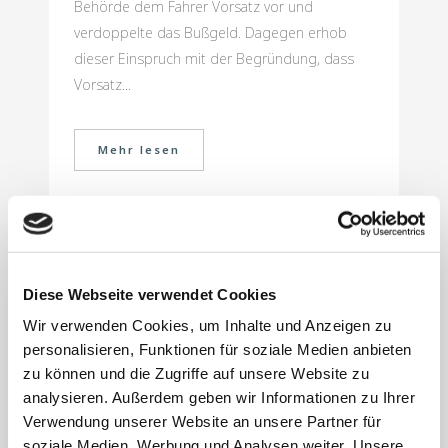
Behörde dem Fahrer Vorsatz vor und
verdoppelte das Bußgeld. Dagegen erhob
dieser Einspruch mit der Begründung, dass
Vorsatz...
Mehr lesen
1. Juni 2022
Ablegen des
Diese Webseite verwendet Cookies
Handys
auf
Wir verwenden Cookies, um Inhalte und Anzeigen zu
personalisieren, Funktionen für soziale Medien anbieten
Oberschenkel ist
zu können und die Zugriffe auf unsere Website zu
verbotswidrige
analysieren. Außerdem geben wir Informationen zu Ihrer
Verwendung unserer Website an unsere Partner für
Nutzung lt. StVO
soziale Medien, Werbung und Analysen weiter. Unsere