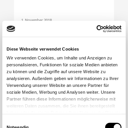
1. November 2018
Schwankende
Online-Preise
–
Diese Webseite verwendet Cookies
"Dynamic Pricing"
Wir verwenden Cookies, um Inhalte und Anzeigen zu
personalisieren, Funktionen für soziale Medien anbieten
zu können und die Zugriffe auf unsere Website zu
Immer mehr Verbraucher kaufen Produkte im
analysieren. Außerdem geben wir Informationen zu Ihrer
Internet. Verwunderlich ist, dass sich die
Verwendung unserer Website an unsere Partner für
Preise für ein und dasselbe Produkt häufig
soziale Medien, Werbung und Analysen weiter. Unsere
ändern. Dabei spielen viele Faktoren eine Rolle,
Partner führen diese Informationen möglicherweise mit
welcher Preis dem Verbraucher online
weiteren Daten zusammen, die Sie ihnen bereitgestellt
angezeigt wird. Angebot und Nachfrage...
haben oder die sie im Rahmen Ihrer Nutzung der Dienste
gesammelt haben.
Einwilligungsauswahl
Notwendig