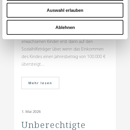
Ein Unterhaltsrückgriff durch den
Auswahl erlauben
Sozialhilfeträger auf ein erwachsenes Kind,
dessen Eltern vom Sozialamt Leistungen
erhalten, ist beschränkt. So geht ein möglicher
Ablehnen
Unterhaltsanspruch der Eltern gegen ihre
erwachsenen Kinder erst dann auf den
Sozialhilfeträger über, wenn das Einkommen
des Kindes einen Jahresbetrag von 100.000 €
übersteigt....
Mehr lesen
1. Mai 2026
Unberechtigte