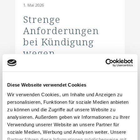
1. Mai 2026
Strenge
Anforderungen
bei Kündigung
wegen
Kirchenaustritt
Diese Webseite verwendet Cookies
Der Europäische Gerichtshof (EuGH) stellte
klar, dass einem Mitarbeiter, der für einen
Wir verwenden Cookies, um Inhalte und Anzeigen zu
personalisieren, Funktionen für soziale Medien anbieten
kirchlichen Arbeitgeber arbeitet, nicht
zu können und die Zugriffe auf unsere Website zu
zwangsläufig wegen eines Kirchenaustritts
analysieren. Außerdem geben wir Informationen zu Ihrer
gekündigt werden kann.Im konkreten Fall ging
Verwendung unserer Website an unsere Partner für
es um eine private Organisation, deren
soziale Medien, Werbung und Analysen weiter. Unsere
Selbstverständnis auf religiösen Grundsätzen
Partner führen diese Informationen möglicherweise mit