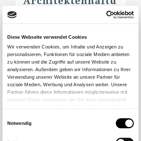
Architektenhaftu
ng
–
Verantwortlichkeit
für
Diese Webseite verwendet Cookies
Planungsmängel
Wir verwenden Cookies, um Inhalte und Anzeigen zu
personalisieren, Funktionen für soziale Medien anbieten
zu können und die Zugriffe auf unsere Website zu
Der mit der Planung beauftragte Architekt
analysieren. Außerdem geben wir Informationen zu Ihrer
trägt allein das Risiko der Auswahl der
Verwendung unserer Website an unsere Partner für
Konstruktion (hier: Fußbodenaufbau einer
soziale Medien, Werbung und Analysen weiter. Unsere
Partner führen diese Informationen möglicherweise mit
Großküche). Dieses Risiko kann er nicht auf
weiteren Daten zusammen, die Sie ihnen bereitgestellt
seinen Auftraggeber verlagern, indem er
haben oder die sie im Rahmen Ihrer Nutzung der Dienste
diesen vor der Ausführung in seine
gesammelt haben.
Einwilligungsauswahl
Planungsüberlegungen...
Notwendig
Mehr lesen