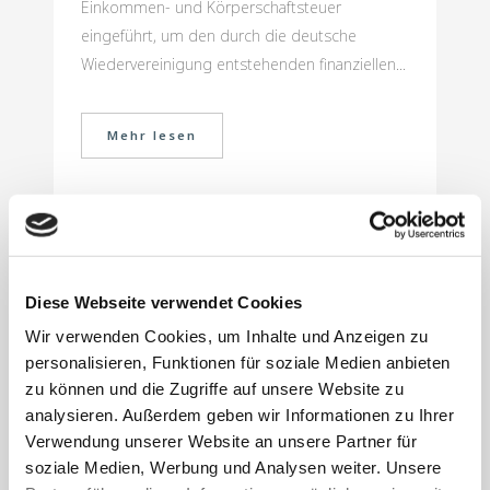
Einkommen- und Körperschaftsteuer
eingeführt, um den durch die deutsche
Wiedervereinigung entstehenden finanziellen...
Mehr lesen
1. Mai 2025
Keine
Diese Webseite verwendet Cookies
Umsatzsteuerhaftu
Wir verwenden Cookies, um Inhalte und Anzeigen zu
ng des
personalisieren, Funktionen für soziale Medien anbieten
zu können und die Zugriffe auf unsere Website zu
Grundstückserwer
analysieren. Außerdem geben wir Informationen zu Ihrer
bers für
Verwendung unserer Website an unsere Partner für
soziale Medien, Werbung und Analysen weiter. Unsere
unrichtigen