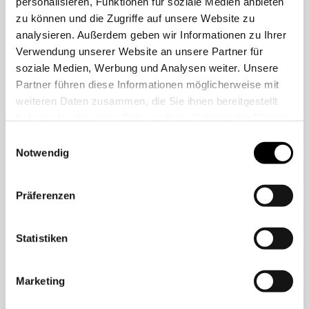
personalisieren, Funktionen für soziale Medien anbieten
zu können und die Zugriffe auf unsere Website zu
Ein wichtiger Grund zur Abberufung eines
analysieren. Außerdem geben wir Informationen zu Ihrer
GmbH-Geschäftsführers nach dem GmbHG
Verwendung unserer Website an unsere Partner für
ist gegeben, wenn der weitere Verbleib des
soziale Medien, Werbung und Analysen weiter. Unsere
Geschäftsführers in seinem Amt der
Partner führen diese Informationen möglicherweise mit
Gesellschaft und den Gesellschaftern bei
weiteren Daten zusammen, die Sie ihnen bereitgestellt
Würdigung aller Umstände sowie unter
haben oder die sie im Rahmen Ihrer Nutzung der Dienste
gesammelt haben.
Berücksichtigung der betroffenen Interessen
Einwilligungsauswahl
Notwendig
nicht länger zugemutet werden kann.Dabei
kommt es weder beim...
Präferenzen
Mehr lesen
Statistiken
Marketing
1. Juli 2023