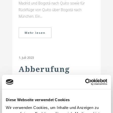
Madrid und Bogotá nach Quito sowie für
Rückflüge von Quito über Bogotá nach
München. Ein...
Mehr lesen
1. Juli 2023
Abberufung
eines GmbH-
Geschäftsführers
– Verstoß gegen
Diese Webseite verwendet Cookies
Treuepflicht
Wir verwenden Cookies, um Inhalte und Anzeigen zu