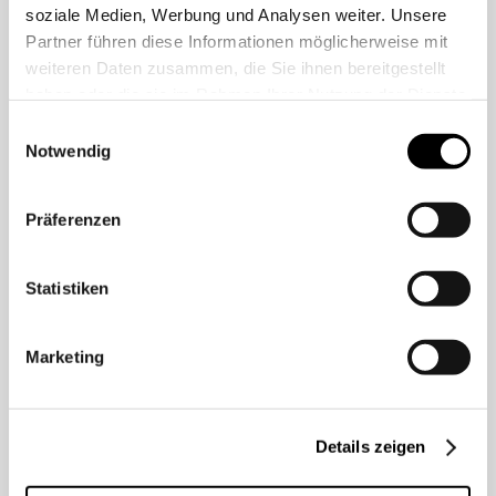
ms
soziale Medien, Werbung und Analysen weiter. Unsere
Partner führen diese Informationen möglicherweise mit
weiteren Daten zusammen, die Sie ihnen bereitgestellt
Bis zur Vollendung des 18. Lebensjahres
haben oder die sie im Rahmen Ihrer Nutzung der Dienste
besteht für jedes Kind ein Anspruch auf
gesammelt haben.
Einwilligungsauswahl
Kindergeld. Sofern das Kind das 25.
Notwendig
Lebensjahr noch nicht vollendet hat, besteht
der Anspruch grundsätzlich weiterhin, wenn es
Präferenzen
seine Erstausbildung absolviert oder es sich
zwischen zwei Ausbildungsabschnitten
befindet, diese Übergangszeit aber nicht...
Statistiken
Marketing
Mehr lesen
Details zeigen
1. März 2022