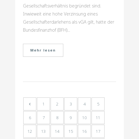
Gesellschaftsverhältnis begründet sind.
Inwieweit eine hohe Verzinsung eines
Gesellschafterdarlehens als vGA gilt, hatte der
Bundesfinanzhof (BFH)...
Mehr lesen
1
2
3
4
5
6
7
8
9
10
11
12
13
14
15
16
17