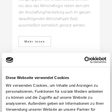
vor, dass das Wirtschaftsgut neben dem Jahr
der Anschaffung/Herstellung auch im ganzen
darauffolgenden Wirtschaftsjahr (fast)
ausschließlich betrieblich genutzt werden...
Mehr lesen
1. März 2022
Zeitpunkt für
Diese Webseite verwendet Cookies
Beginn und
Wir verwenden Cookies, um Inhalte und Anzeigen zu
personalisieren, Funktionen für soziale Medien anbieten
Beendigung eines
zu können und die Zugriffe auf unsere Website zu
Hochschulstudiu
analysieren. Außerdem geben wir Informationen zu Ihrer
Verwendung unserer Website an unsere Partner für